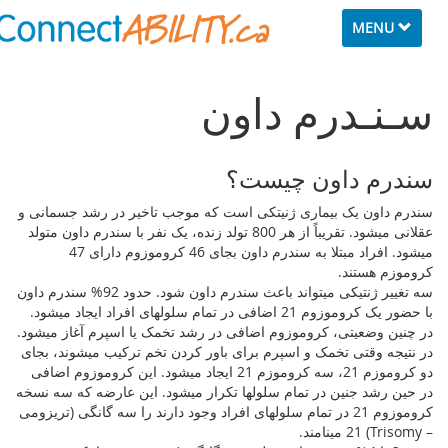
Toggle
MENU
navigation
سـنـدرم داون
سندرم داون چیست؟
سندرم داون یک بیماری ژنیتکی است که موجب تاخیر در رشد جسمانی و
عقلانی میشود. تقریباً از هر 800 تولد زنده، یک نفر با سندرم داون متولد
میشود. افراد مبتلا به سندرم داون بجای 46 کروموزوم دارای 47
کروموزم هستند.
سه تغییر ژنتیکی میتواند باعث سندرم داون شود. حدود 92% سندرم داون
با حضور یک کروموزوم 21 اضافی در تمام سلولهای افراد ایجاد میشود.
در چنین وضعیتی، کروموزوم اضافی در رشد تخمک یا اسپرم آغاز میشود.
در نتیجه وقتی تخمک و اسپرم برای باور کردن تخم ترکیب میشوند، بجای
دو کروموزم 21، سه کروموزم 21 ایجاد میشود. این کروموزوم اضافی
در حین رشد جنین در تمام سلولها تکرار میشود. این عارضه که سه نسخه
کروموزوم 21 در تمام سلولهای افراد وجود دارند را سه گانگی (تریزومی
– Trisomy) 21 مینامند.