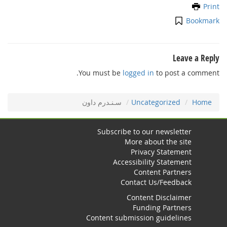
Print
Bookmark
Leave a Reply
You must be
logged in
to post a comment.
Home
Uncategorized
سـنـدرم داون
Subscribe to our newsletter
More about the site
Privacy Statement
Accessibility Statement
Content Partners
Contact Us/Feedback
Content Disclaimer
Funding Partners
Content submission guidelines