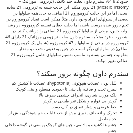
حدود 2 تا 4% سندرم داون بعلت چند گانگی (تریزومی موزائیک –
Mosaic Trisomy) 21 بروز میکند. این حالت شبیه به تریزومی 21 ساده
است، اما در این حالت کروموزوم 21 اضافی به جای همه سلولها در
بعضی از سلولهای افراد وجود دارد. مثلاً ممکن است تعداد کروموزوم در
تخم بارور شده درست باشد، اما بعلت خطای تقسیم کروموزوم در رشد
اولیه جنین، برخی از سلولها کروموزوم 21 اضافی را دریافت کنند. در
اینصورت، فرد مبتلا به سندرم داون بعلت تریزومی موزائیک 21 دارای 46
کروموزوم در برخی از سلولها و 47 کروموزوم (شامل یک کروموزوم 21
اضافی) در سلولهای دیگر است. در چنین وضعیتی، شدت و مقدار
معلولیت جسمی بسته به تناسب تقسیم سلولهای حامل کروموزوم 21
اضافی تغییر میکند.
سندرم داون چگونه بروز میکند؟
شُل بودن عضلات هیپوتونی (hypotonia)، عضلات با کشش کم
نیمرخ تخت و صاف، پل بینی تا حدودی مسطح و بینی کوچک
پلک مورب شیاری، انحراف چشمی بطرف بالا
گوش بی قواره و شکل غیر طبیعی در گوش
خط عرضی و شیار عمیق در کف دست
تحرک و انعطاف پذیری بیش از حد، قابلیت خم شوندگی بیش از
حد مفاصل
چشم ها کشیده و بادامی، چین های کوچک پوستی در گوشه داخلی
چشم