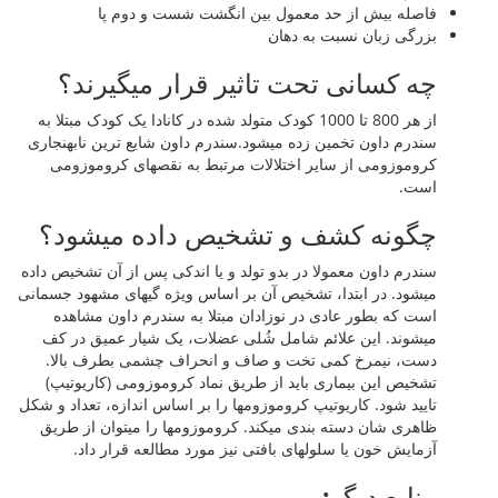
فاصله بیش از حد معمول بین انگشت شست و دوم پا
بزرگی زبان نسبت به دهان
چه کسانی تحت تاثیر قرار میگیرند؟
از هر 800 تا 1000 کودک متولد شده در کانادا یک کودک مبتلا به
سندرم داون تخمین زده میشود.سندرم داون شایع ترین نابهنجاری
کروموزومی از سایر اختلالات مرتبط به نقصهای کروموزومی
است.
چگونه کشف و تشخیص داده میشود؟
سندرم داون معمولا در بدو تولد و یا اندکی پس از آن تشخیص داده
میشود. در ابتدا، تشخیص آن بر اساس ویژه گیهای مشهود جسمانی
است که بطور عادی در نوزادان مبتلا به سندرم داون مشاهده
میشوند. این علائم شامل شُلی عضلات، یک شیار عمیق در کف
دست، نیمرخ کمی تخت و صاف و انحراف چشمی بطرف بالا.
تشخیص این بیماری باید از طریق نماد کروموزومی (کاریوتیپ)
تایید شود. کاریوتیپ کروموزومها را بر اساس اندازه، تعداد و شکل
ظاهری شان دسته بندی میکند. کروموزومها را میتوان از طریق
آزمایش خون یا سلولهای بافتی نیز مورد مطالعه قرار داد.
منابع دیگر: