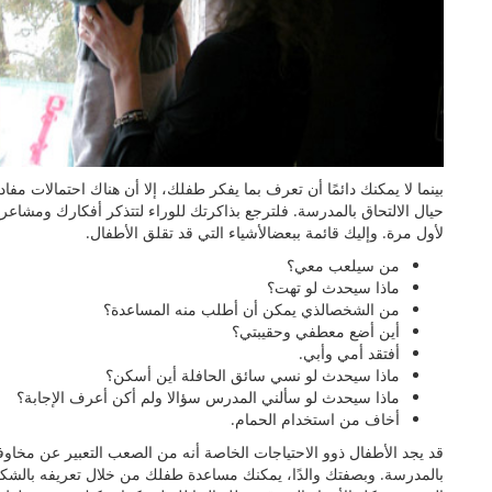
بينما لا يمكنك دائمًا أن تعرف بما يفكر طفلك، إلا أن ھناك احتمالات م
حيال الالتحاق بالمدرسة. فلترجع بذاكرتك للوراء لتتذكر أفكارك ومشاع
لأول مرة. وإليك قائمة ببعضالأشياء التي قد تقلق الأطفال.
من سيلعب معي؟
ماذا سيحدث لو تھت؟
من الشخصالذي يمكن أن أطلب منه المساعدة؟
أين أضع معطفي وحقيبتي؟
أفتقد أمي وأبي.
ماذا سيحدث لو نسي سائق الحافلة أين أسكن؟
ماذا سيحدث لو سألني المدرس سؤالا ولم أكن أعرف الإجابة؟
أخاف من استخدام الحمام.
قد يجد الأطفال ذوو الاحتياجات الخاصة أنه من الصعب التعبير عن مخاوف
بالمدرسة. وبصفتك والدًا، يمكنك مساعدة طفلك من خلال تعريفه بالشكل