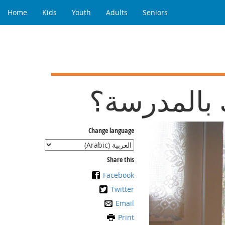
Home
Kids
Youth
Adults
Seniors
 بالمدرسة؟
Change language
Share this
Facebook
Twitter
Email
Print