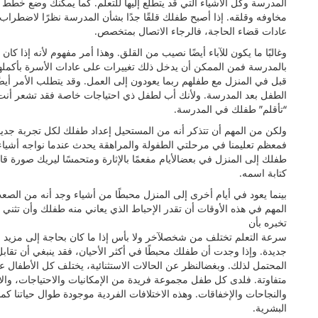
المدرسة وكل الأشياء التي قد يتطلع إليھا للتعلم. كما يمكنك وضع خطط 
مخاوفه وقلقه. إذا أصبح طفلك قلقًا جدًا بشأن المدرسة نظرًا لاضطراب أك
عادات قضاء الحاجة، فالرجاء الاتصال بمتخصص.
وغالبًا ما يكون للآباء أيضًا نصيب من القلق. وھذا أمر مفھوم لأنه إذا ك
بالمدرسة فمن الممكن أن يدخل ذلك تغييرات على عادات الأسرة بأكملھا. 
قبل في المنزل مع طفلھم ربما يعودون إلى العمل. وقد يتطلب الأمر أيضًا 
الطفل بعد المدرسة. ولأنك أب لطفل ذي احتياجات خاصة فقد تشعر أنت 
“تأقلم” طفلك في المدرسة.
ولكن من المھم أن تتذكر أنه من المستحيل إعداد طفلك لكل تجربة جدي
فمعظم تعليمنا في مرحلتي الطفولة والمراھقة يحدث عندما نواجه أشياء
طفلك إلى المنزل في بعضالأيام مفعمًا بالإثارة ومتحمسًا ليريك صورة ق
كتابة اسمه.
بينما يعود في أيام أخرى إلى المنزل محبطًا من أشياء وجد أنه من الصعب
المھم في ھذه الأوقات أن تقدر الإحباط الذي يعاني منه طفلك وأن تثني
تخبره بأن
سرعة التعلم تختلف من شخصلآخر ولا بأس إذا ما كان بحاجة إلى مزيد 
جديدة. وإذا وجدت أن طفلك محبطًا في أكثر الأحيان، فقد ينبغي أن تق
المحتمل لذلك. وبغضالنظر عن الحالات الاستثنائية، يختلف كل الأطفال
متفاوتة. فلدى كل طفل مجموعة فريدة من الإمكانيات والاحتياجات، وال
والنجاحات والإخفاقات. وھذه الاختلافات الفردية موجودة طوال حياتنا كما
البشرية.