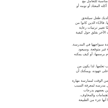
مناسبة للتعامل مع
له المعتاد أو نومه أو
ان لديك طفل سيلتحق
فالآباء الذين كانوا من
تغيير ترتيبات رعاية
الآخر بقلق حول كيفية
دة سيواجھھا في المدرسة.
 غير متوقعة. وسيعود
ام برسمھا، أو كيف يمكنه
 تعلمھا. لذا يكون من
 على جھوده. ويمكنك أن
من الوقت لممارسة مھارة
ابل مدرسه لمعرفة السبب
 عن بعضھم بدرجات
اھتمامات والمخاوف،
 أنھا جزء من الطبيعة