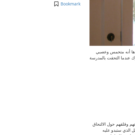
Bookmark
فادھا أنه متحمس وعصبي
رك عندما التحقت بالمدرسة
ھم وقلقھم حول الالتحاق
 الذي ستبدو عليه