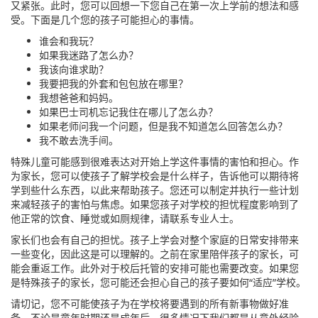
又紧张。此时，您可以回想一下您自己在第一次上学前的想法和感
受。下面是几个您的孩子可能担心的事情。
谁会和我玩？
如果我迷路了怎么办？
我该向谁求助？
我要把我的外套和包包放在哪里？
我想爸爸和妈妈。
如果巴士司机忘记我住在哪儿了怎么办？
如果老师问我一个问题，但是我不知道怎么回答怎么办？
我不敢去洗手间。
特殊儿童可能感到很难表达对开始上学这件事情的害怕和担心。作
为家长，您可以使孩子了解学校会是什么样子，告诉他可以期待将
学到些什么东西，以此来帮助孩子。您还可以制定并执行一些计划
来减轻孩子的害怕与焦虑。如果您孩子对学校的担忧程度影响到了
他正常的饮食、睡觉或如厕规律，请联系专业人士。
家长们也会有自己的担忧。孩子上学会对整个家庭的日常安排带来
一些变化，因此这是可以理解的。之前在家里陪伴孩子的家长，可
能会重返工作。此外对于校后托管的安排可能也需要改变。如果您
是特殊孩子的家长，您可能还会担心自己的孩子要如何“适应”学校。
请切记，您不可能使孩子为在学校将要遇到的所有新事物做好准
备。不论是童年时期还是成年后，很多情况下我们都是从意外经验