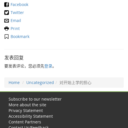
Facebook
Twitter
Email
Print
Bookmark
发表回复
要发表评论，您必须先
登录
。
Home
Uncategorized
对开始上学的担心
Subscribe to our newsletter
More about the site
Privacy Statement
Accessibility Statement
Content Partners
Contact Us/Feedback