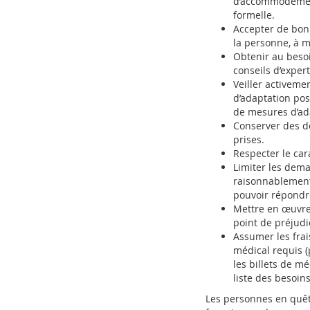
d’accommodement
formelle.
Accepter de bon
la personne, à m
Obtenir au beso
conseils d’expert
Veiller activeme
d’adaptation pos
de mesures d’ada
Conserver des d
prises.
Respecter le car
Limiter les dem
raisonnablement 
pouvoir répond
Mettre en œuvre
point de préjudic
Assumer les frai
médical requis (
les billets de mé
liste des besoi
Les personnes en quê