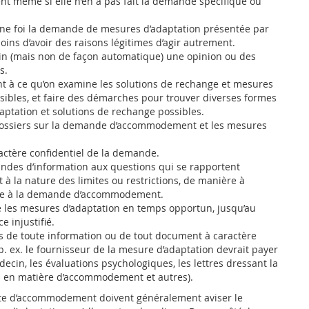
 même si elle n’en a pas fait la demande spécifique ou
ne foi la demande de mesures d’adaptation présentée par
oins d’avoir des raisons légitimes d’agir autrement.
in (mais non de façon automatique) une opinion ou des
s.
nt à ce qu’on examine les solutions de rechange et mesures
sibles, et faire des démarches pour trouver diverses formes
ptation et solutions de rechange possibles.
ossiers sur la demande d’accommodement et les mesures
actère confidentiel de la demande.
andes d’information aux questions qui se rapportent
à la nature des limites ou restrictions, de manière à
re à la demande d’accommodement.
 les mesures d’adaptation en temps opportun, jusqu’au
e injustifié.
s de toute information ou de tout document à caractère
p. ex. le fournisseur de la mesure d’adaptation devrait payer
decin, les évaluations psychologiques, les lettres dressant la
ns en matière d’accommodement et autres).
te d’accommodement doivent généralement aviser le