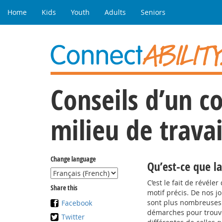
Home
Kids
Youth
Adults
Seniors
Conseils d’un c
milieu de travai
Change language
Qu’est-ce que la
C’est le fait de révé
Share this
motif précis. De nos j
sont plus nombreuses à
Facebook
démarches pour trouve
Twitter