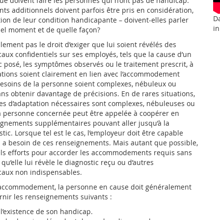
que doivent faire les personnes qui n’ont pas de handicap.
s additionnels doivent parfois être pris en considération,
Da
on de leur condition handicapante – doivent-elles parler
in
uel moment et de quelle façon?
lement pas le droit d’exiger que lui soient révélés des
ux confidentiels sur ses employés, tels que la cause d’un
c posé, les symptômes observés ou le traitement prescrit, à
tions soient clairement en lien avec l’accommodement
soins de la personne soient complexes, nébuleux ou
 sans obtenir davantage de précisions. En de rares situations,
res d’adaptation nécessaires sont complexes, nébuleuses ou
e, la personne concernée peut être appelée à coopérer en
ignements supplémentaires pouvant aller jusqu’à la
tic. Lorsque tel est le cas, l’employeur doit être capable
l a besoin de ces renseignements. Mais autant que possible,
éels efforts pour accorder les accommodements requis sans
u’elle lui révèle le diagnostic reçu ou d’autres
aux non indispensables.
ccommodement, la personne en cause doit généralement
urnir les renseignements suivants :
l’existence de son handicap.