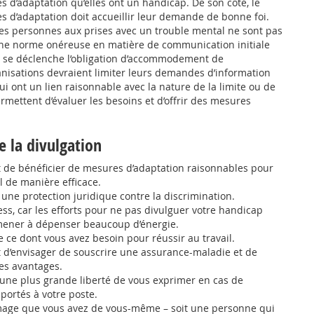
 d’adaptation qu’elles ont un handicap. De son côté, le
 d’adaptation doit accueillir leur demande de bonne foi.
les personnes aux prises avec un trouble mental ne sont pas
ne norme onéreuse en matière de communication initiale
 se déclenche l’obligation d’accommodement de
ganisations devraient limiter leurs demandes d’information
 ont un lien raisonnable avec la nature de la limite ou de
permettent d’évaluer les besoins et d’offrir des mesures
e la divulgation
t de bénéficier de mesures d’adaptation raisonnables pour
il de manière efficace.
t une protection juridique contre la discrimination.
ress, car les efforts pour ne pas divulguer votre handicap
ener à dépenser beaucoup d’énergie.
e ce dont vous avez besoin pour réussir au travail.
 d’envisager de souscrire une assurance-maladie et de
res avantages.
 une plus grande liberté de vous exprimer en cas de
ortés à votre poste.
’image que vous avez de vous-même – soit une personne qui