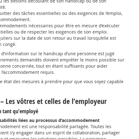
ou les besoins découlant de son handicap ou de son
té.
quitter des tâches essentielles ou des exigences de l’emploi,
ccommodement.
ommodements nécessaires pour être en mesure d’exécuter
tielles ou de respecter les exigences de son emploi.
liers sur la date de son retour au travail lorsqu’elle est
n congé.
d’information sur le handicap d’une personne est jugé
ignements demandés doivent empiéter le moins possible sur
rsonne concernée, tout en étant suffisants pour aider
r l’accommodement requis.
ire état des mesures à prendre pour que vous soyez capable
– Les vôtres et celles de l’employeur
en tant qu’employé
nsabilités liées au processus d’accommodement
odement est une responsabilité partagée. Toutes les
ient s’y engager dans un esprit de collaboration, partager
le et envisager les solutions possibles. La personne