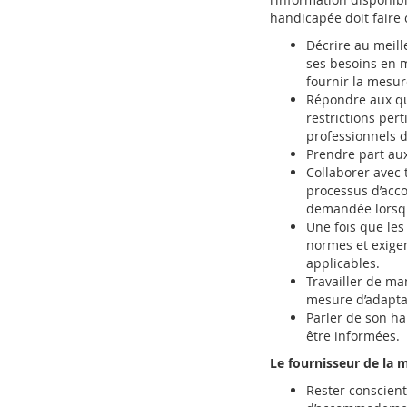
handicapée doit faire c
Décrire au meill
ses besoins en 
fournir la mesu
Répondre aux que
restrictions per
professionnels d
Prendre part au
Collaborer avec t
processus d’acc
demandée lorsqu
Une fois que les
normes et exige
applicables.
Travailler de ma
mesure d’adapta
Parler de son h
être informées.
Le fournisseur de la m
Rester conscient