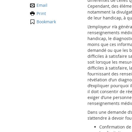
différentes de celles 
Email
Cependant, des élément
notamment la divulgati
Print
de leur handicap, à q
Bookmark
L’employeur n’a généra
renseignements médica
handicap, le diagnosti
moins que ces informa
demandé ou que les be
difficiles à satisfaire
soit lorsque les mesu
difficiles à satisfair
fournissant des rense
révélation d’un diagnos
d’expliquer pourquoi i
il doit consentir de r
exiger d’une personne q
renseignements médic
Dans une demande d’a
s’attendre à devoir fo
Confirmation de 