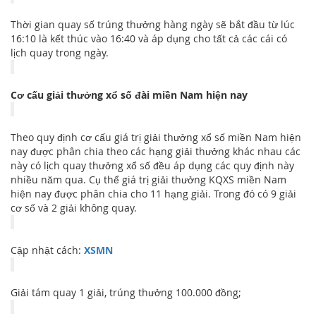
Thời gian quay số trúng thưởng hàng ngày sẽ bắt đầu từ lúc
16:10 là kết thúc vào 16:40 và áp dụng cho tất cả các cái có
lịch quay trong ngày.
Cơ cấu giải thưởng xổ số đài miền Nam hiện nay
Theo quy định cơ cấu giá trị giải thưởng xổ số miền Nam hiện
nay được phân chia theo các hạng giải thưởng khác nhau các
này có lịch quay thưởng xổ số đều áp dụng các quy định này
nhiều năm qua. Cụ thể giá trị giải thưởng KQXS miền Nam
hiện nay được phân chia cho 11 hạng giải. Trong đó có 9 giải
cơ số và 2 giải không quay.
Cập nhật cách:
XSMN
Giải tám quay 1 giải, trúng thưởng 100.000 đồng;