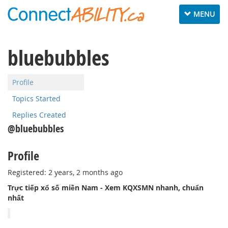
Toggle
MENU
navigation
bluebubbles
Profile
Topics Started
Replies Created
@bluebubbles
Profile
Registered: 2 years, 2 months ago
Trực tiếp xổ số miền Nam - Xem KQXSMN nhanh, chuẩn
nhất