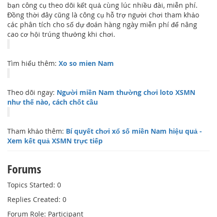
bạn công cụ theo dõi kết quả cùng lúc nhiều đài, miễn phí.
Đồng thời đây cũng là công cụ hỗ trợ người chơi tham khảo
các phân tích cho số dự đoán hàng ngày miễn phí để nâng
cao cơ hội trúng thưởng khi chơi.
Tìm hiểu thêm:
Xo so mien Nam
Theo dõi ngay:
Người miền Nam thường chơi loto XSMN
như thế nào, cách chốt cầu
Tham khảo thêm:
Bí quyết chơi xổ số miền Nam hiệu quả -
Xem kết quả XSMN trực tiếp
Forums
Topics Started: 0
Replies Created: 0
Forum Role: Participant