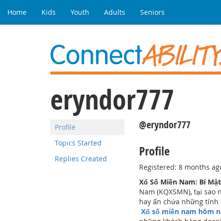
Home
Kids
Youth
Adults
Seniors
eryndor777
@eryndor777
Profile
Topics Started
Profile
Replies Created
Registered: 8 months ag
Xổ Số Miền Nam: Bí Mật
Nam (KQXSMN), tại sao nh
hay ẩn chứa những tính t
Xổ số miền nam hôm n