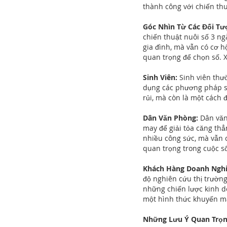
thành công với chiến thu
Góc Nhìn Từ Các Đối Tư
chiến thuật nuôi số 3 n
gia đình, mà vẫn có cơ 
quan trọng để chọn số. 
Sinh Viên:
Sinh viên thườ
dụng các phương pháp soi
rủi, mà còn là một cách 
Dân Văn Phòng:
Dân văn 
may để giải tỏa căng thẳ
nhiều công sức, mà vẫn 
quan trọng trong cuộc s
Khách Hàng Doanh Nghi
độ nghiên cứu thị trường
những chiến lược kinh do
một hình thức khuyến mã
Những Lưu Ý Quan Trọng