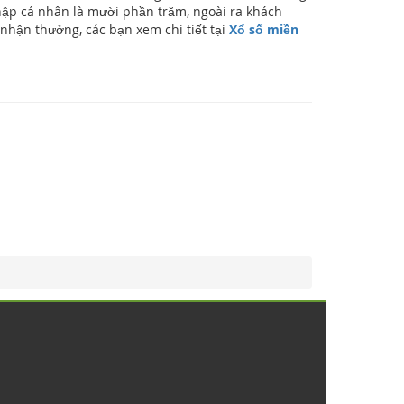
hập cá nhân là mười phần trăm, ngoài ra khách
nhận thưởng, các bạn xem chi tiết tại
Xổ số miền