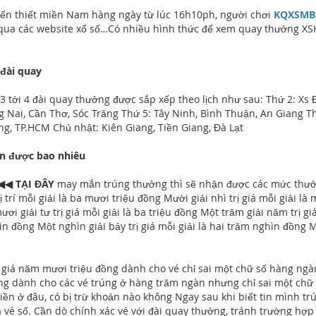
 kiến thiết miền Nam hàng ngày từ lúc 16h10ph, người chơi
KQXSMB
qua các website xổ số…Có nhiều hình thức để xem quay thưởng XS
đài quay
3 tới 4 đài quay thưởng được sắp xếp theo lịch như sau: Thứ 2: Xs
g Nai, Cần Thơ, Sóc Trăng Thứ 5: Tây Ninh, Bình Thuận, An Giang T
g, TP.HCM Chủ nhật: Kiên Giang, Tiền Giang, Đà Lạt
n được bao nhiêu
◀ TẠI ĐÂY
may mắn trúng thưởng thì sẽ nhận được các mức thưởng
ị trí mỗi giải là ba mươi triệu đồng Mười giải nhì trị giá mỗi giải là
ơi giải tư trị giá mỗi giải là ba triệu đồng Một trăm giải năm trị giá
n đồng Một nghìn giải bảy trị giá mỗi giải là hai trăm nghìn đồng M
rị giá năm mươi triệu đồng dành cho vé chỉ sai một chữ số hàng ngà
đồng dành cho các vé trúng ở hàng trăm ngàn nhưng chỉ sai một chữ 
ền ở đâu, có bị trừ khoản nào không Ngay sau khi biết tin mình tr
a vé số. Cần dò chính xác vé với đài quay thưởng, tránh trường hợ