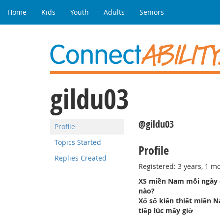
Home
Kids
Youth
Adults
Seniors
gildu03
@gildu03
Profile
Topics Started
Profile
Replies Created
Registered: 3 years, 1 m
XS miền Nam mỗi ngày c
nào?
Xổ số kiến thiết miền N
tiếp lúc mấy giờ