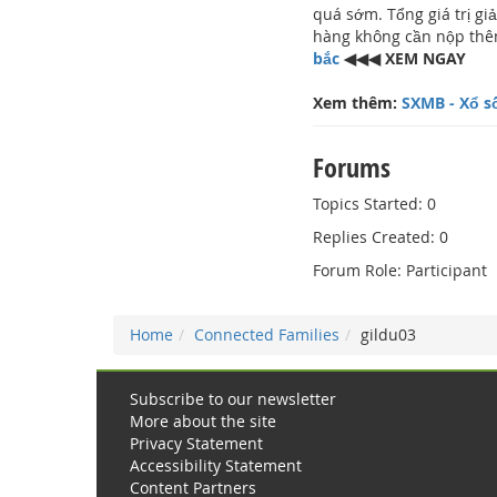
quá sớm. Tổng giá trị g
hàng không cần nộp thêm 
bắc
◀◀◀ XEM NGAY
Xem thêm:
SXMB - Xổ s
Forums
Topics Started: 0
Replies Created: 0
Forum Role: Participant
Home
Connected Families
gildu03
Subscribe to our newsletter
More about the site
Privacy Statement
Accessibility Statement
Content Partners