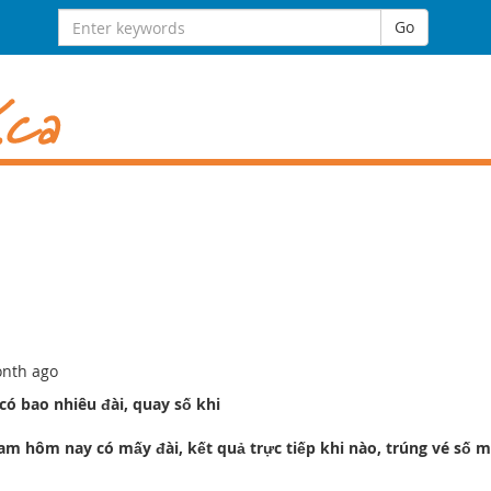
Search
Go
for:
onth ago
ó bao nhiêu đài, quay số khi
am hôm nay có mấy đài, kết quả trực tiếp khi nào, trúng vé số 