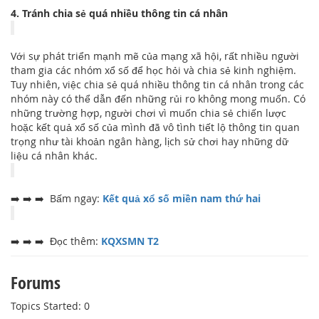
4. Tránh chia sẻ quá nhiều thông tin cá nhân
Với sự phát triển mạnh mẽ của mạng xã hội, rất nhiều người
tham gia các nhóm xổ số để học hỏi và chia sẻ kinh nghiệm.
Tuy nhiên, việc chia sẻ quá nhiều thông tin cá nhân trong các
nhóm này có thể dẫn đến những rủi ro không mong muốn. Có
những trường hợp, người chơi vì muốn chia sẻ chiến lược
hoặc kết quả xổ số của mình đã vô tình tiết lộ thông tin quan
trọng như tài khoản ngân hàng, lịch sử chơi hay những dữ
liệu cá nhân khác.
➡️ ➡️ ➡️ Bấm ngay:
Kết quả xổ số miền nam thứ hai
➡️ ➡️ ➡️ Đọc thêm:
KQXSMN T2
Forums
Topics Started: 0