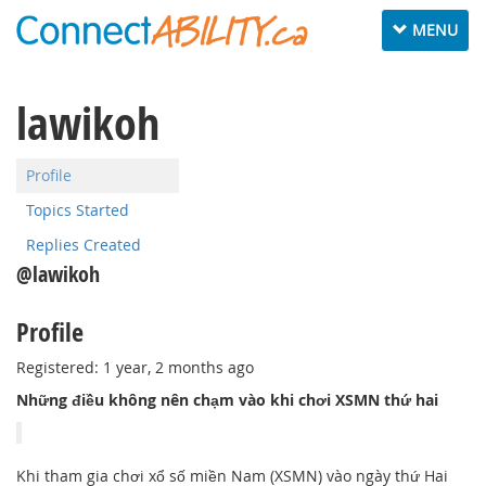
Toggle
MENU
navigation
lawikoh
Profile
Topics Started
Replies Created
@lawikoh
Profile
Registered: 1 year, 2 months ago
Những điều không nên chạm vào khi chơi XSMN thứ hai
Khi tham gia chơi xổ số miền Nam (XSMN) vào ngày thứ Hai