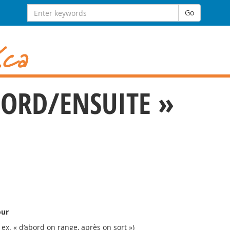
Search
Go
for:
BORD/ENSUITE »
our
ex. « d’abord on range, après on sort »)