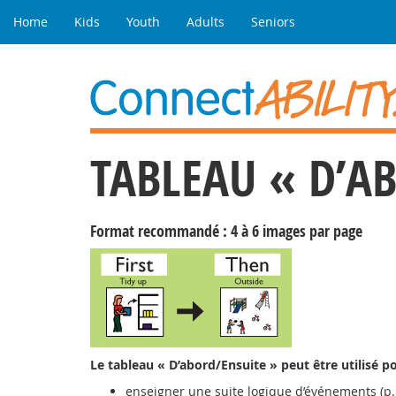
Home
Kids
Youth
Adults
Seniors
TABLEAU « D’A
Format recommandé : 4 à 6 images par page
Le tableau « D’abord/Ensuite » peut être utilisé p
enseigner une suite logique d’événements (p. 